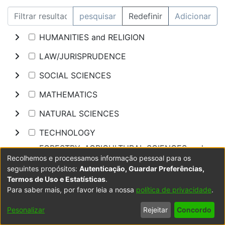
pesquisar
Redefinir
Adicionar
HUMANITIES and RELIGION
LAW/JURISPRUDENCE
SOCIAL SCIENCES
MATHEMATICS
NATURAL SCIENCES
TECHNOLOGY
FORESTRY, AGRICULTURAL SCIENCES and
Recolhemos e processamos informação pessoal para os
LANDSCAPE PLANNING
seguintes propósitos:
Autenticação, Guardar Preferências,
MEDICINE
Termos de Uso e Estatísticas
.
Para saber mais, por favor leia a nossa
política de privacidade
.
ODONTOLOGY
Pesonalizar
Rejeitar
Concordo
PHARMACY