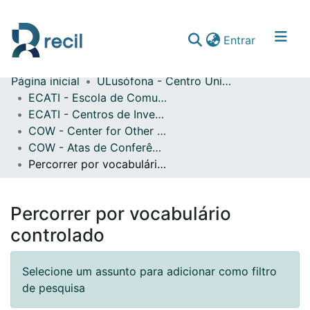
(current)
Entrar
Página inicial
ULusófona - Centro Universitário de Lisboa
Comunidades & Coleções
ECATI - Escola de Comunicação, Arquitetura, Artes e Tecnologias da Informação
ECATI - Centros de Investigação
Percorrer repositório
COW - Center for Other Worlds
COW - Atas de Conferências Internacionais
Percorrer por vocabulário controlado
Percorrer por vocabulário
controlado
Selecione um assunto para adicionar como filtro
de pesquisa