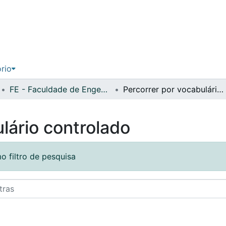
ório
FE - Faculdade de Engenharia
Percorrer por vocabulário controlado
lário controlado
o filtro de pesquisa