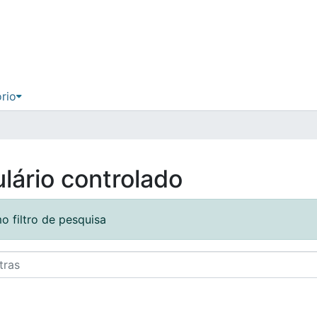
ório
lário controlado
o filtro de pesquisa