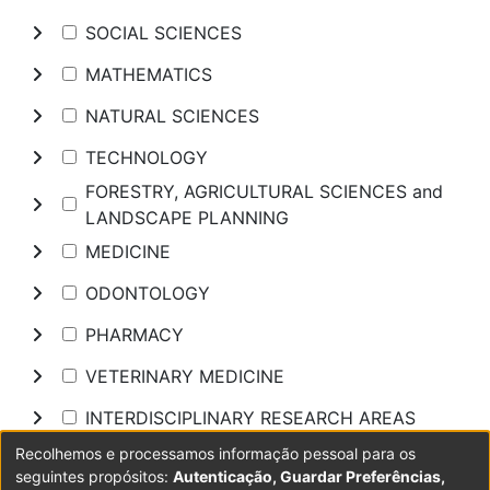
SOCIAL SCIENCES
MATHEMATICS
NATURAL SCIENCES
TECHNOLOGY
FORESTRY, AGRICULTURAL SCIENCES and
LANDSCAPE PLANNING
MEDICINE
ODONTOLOGY
PHARMACY
VETERINARY MEDICINE
INTERDISCIPLINARY RESEARCH AREAS
Recolhemos e processamos informação pessoal para os
Pesquisar
seguintes propósitos:
Autenticação, Guardar Preferências,