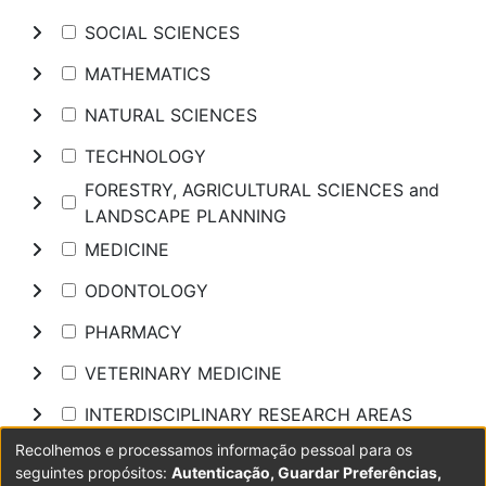
SOCIAL SCIENCES
MATHEMATICS
NATURAL SCIENCES
TECHNOLOGY
FORESTRY, AGRICULTURAL SCIENCES and
LANDSCAPE PLANNING
MEDICINE
ODONTOLOGY
PHARMACY
VETERINARY MEDICINE
INTERDISCIPLINARY RESEARCH AREAS
Recolhemos e processamos informação pessoal para os
Pesquisar
seguintes propósitos:
Autenticação, Guardar Preferências,