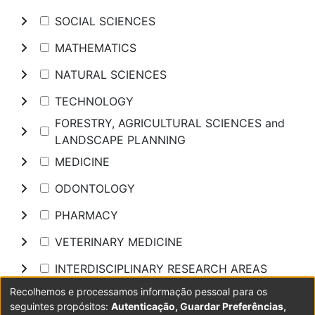
SOCIAL SCIENCES
MATHEMATICS
NATURAL SCIENCES
TECHNOLOGY
FORESTRY, AGRICULTURAL SCIENCES and
LANDSCAPE PLANNING
MEDICINE
ODONTOLOGY
PHARMACY
VETERINARY MEDICINE
INTERDISCIPLINARY RESEARCH AREAS
Recolhemos e processamos informação pessoal para os
Pesquisar
seguintes propósitos:
Autenticação, Guardar Preferências,