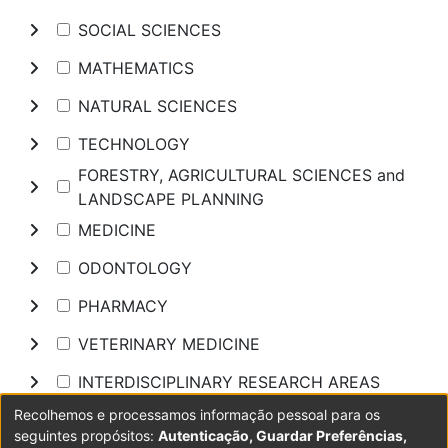
SOCIAL SCIENCES
MATHEMATICS
NATURAL SCIENCES
TECHNOLOGY
FORESTRY, AGRICULTURAL SCIENCES and
LANDSCAPE PLANNING
MEDICINE
ODONTOLOGY
PHARMACY
VETERINARY MEDICINE
INTERDISCIPLINARY RESEARCH AREAS
Recolhemos e processamos informação pessoal para os
Pesquisar
seguintes propósitos:
Autenticação, Guardar Preferências,