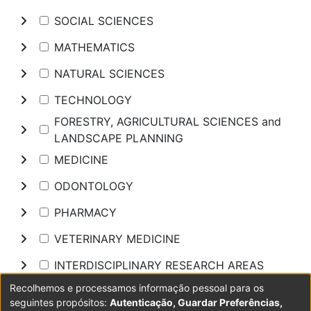
SOCIAL SCIENCES
MATHEMATICS
NATURAL SCIENCES
TECHNOLOGY
FORESTRY, AGRICULTURAL SCIENCES and
LANDSCAPE PLANNING
MEDICINE
ODONTOLOGY
PHARMACY
VETERINARY MEDICINE
INTERDISCIPLINARY RESEARCH AREAS
Recolhemos e processamos informação pessoal para os
Pesquisar
seguintes propósitos:
Autenticação, Guardar Preferências,