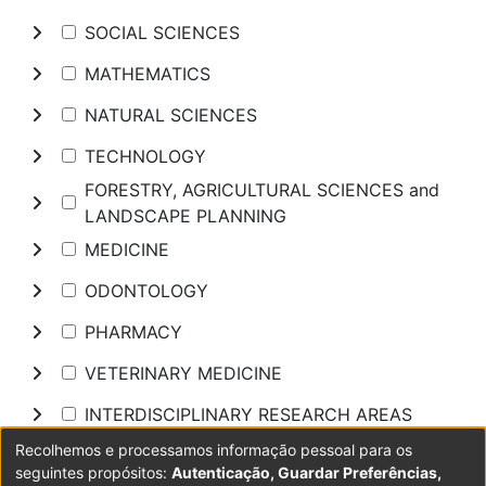
SOCIAL SCIENCES
MATHEMATICS
NATURAL SCIENCES
TECHNOLOGY
FORESTRY, AGRICULTURAL SCIENCES and
LANDSCAPE PLANNING
MEDICINE
ODONTOLOGY
PHARMACY
VETERINARY MEDICINE
INTERDISCIPLINARY RESEARCH AREAS
Recolhemos e processamos informação pessoal para os
Pesquisar
seguintes propósitos:
Autenticação, Guardar Preferências,