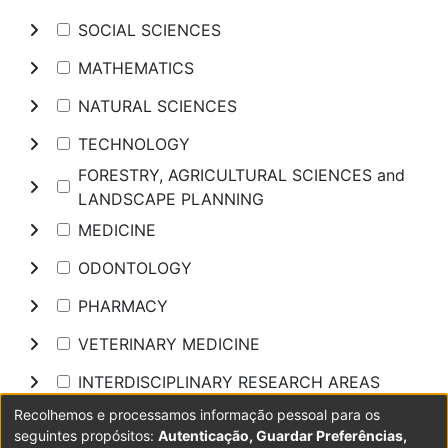
SOCIAL SCIENCES
MATHEMATICS
NATURAL SCIENCES
TECHNOLOGY
FORESTRY, AGRICULTURAL SCIENCES and
LANDSCAPE PLANNING
MEDICINE
ODONTOLOGY
PHARMACY
VETERINARY MEDICINE
INTERDISCIPLINARY RESEARCH AREAS
Recolhemos e processamos informação pessoal para os
Pesquisar
seguintes propósitos:
Autenticação, Guardar Preferências,