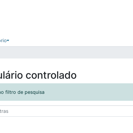
ório
lário controlado
o filtro de pesquisa