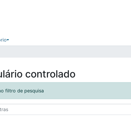
ório
lário controlado
o filtro de pesquisa