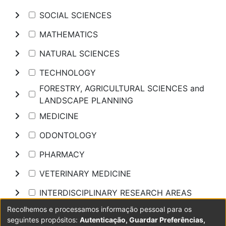
SOCIAL SCIENCES
MATHEMATICS
NATURAL SCIENCES
TECHNOLOGY
FORESTRY, AGRICULTURAL SCIENCES and
LANDSCAPE PLANNING
MEDICINE
ODONTOLOGY
PHARMACY
VETERINARY MEDICINE
INTERDISCIPLINARY RESEARCH AREAS
Recolhemos e processamos informação pessoal para os
Pesquisar
seguintes propósitos:
Autenticação, Guardar Preferências,