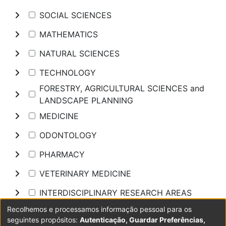
SOCIAL SCIENCES
MATHEMATICS
NATURAL SCIENCES
TECHNOLOGY
FORESTRY, AGRICULTURAL SCIENCES and
LANDSCAPE PLANNING
MEDICINE
ODONTOLOGY
PHARMACY
VETERINARY MEDICINE
INTERDISCIPLINARY RESEARCH AREAS
Recolhemos e processamos informação pessoal para os
Pesquisar
seguintes propósitos:
Autenticação, Guardar Preferências,