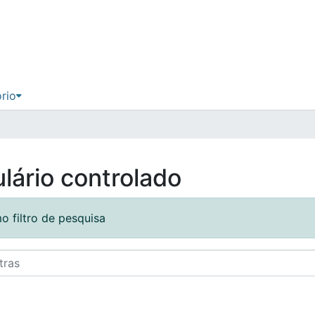
ório
lário controlado
o filtro de pesquisa