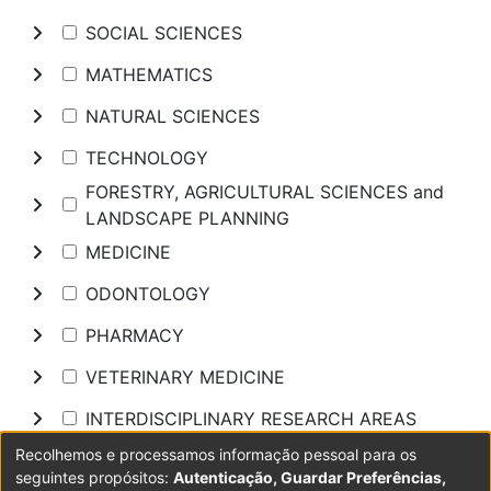
SOCIAL SCIENCES
MATHEMATICS
NATURAL SCIENCES
TECHNOLOGY
FORESTRY, AGRICULTURAL SCIENCES and
LANDSCAPE PLANNING
MEDICINE
ODONTOLOGY
PHARMACY
VETERINARY MEDICINE
INTERDISCIPLINARY RESEARCH AREAS
Recolhemos e processamos informação pessoal para os
Pesquisar
seguintes propósitos:
Autenticação, Guardar Preferências,