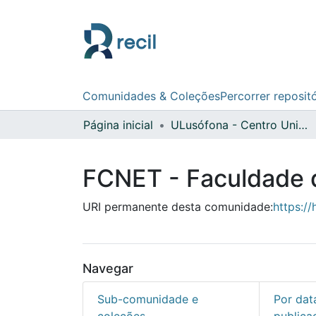
Comunidades & Coleções
Percorrer reposit
Página inicial
ULusófona - Centro Universitário do Porto
FCNET - Faculdade d
URI permanente desta comunidade:
https:/
Navegar
Sub-comunidade e
Por dat
coleções
publica