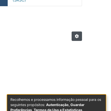
is, Engenharias e Tecnologi
Recolhemos e processamos informação pessoal para os
seguintes propósitos:
Autenticação, Guardar
Preferências, Termos de Uso e Estatísticas
.