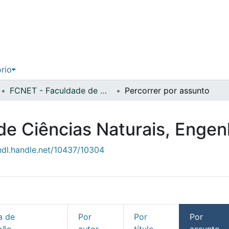
ório
FCNET - Faculdade de Ciências Naturais, Engenharias e Tecnologias
Percorrer por assunto
e Ciências Naturais, Engen
/hdl.handle.net/10437/10304
a de
Por
Por
Por
ção
autor
título
assunto