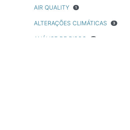
AIR QUALITY
1
ALTERAÇÕES CLIMÁTICAS
3
ANÁLISE DE RISCO
2
ANÁLISE ESPACIAL
2
ANGOLA
1
ARCHITECTURE
2
AROUCA
1
ARQUITETURA
2