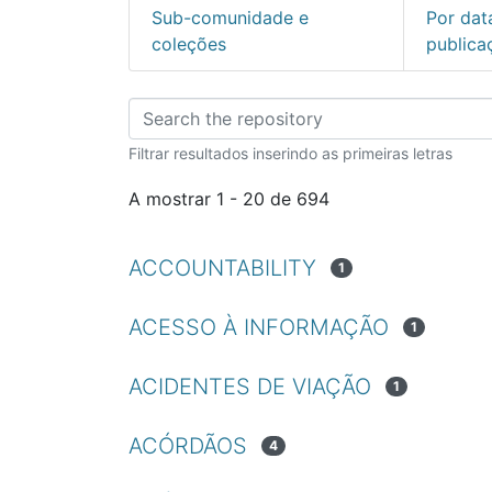
Sub-comunidade e
Por dat
coleções
publica
Percorrer Revista da
Filtrar resultados inserindo as primeiras letras
A mostrar
1 - 20 de 694
ACCOUNTABILITY
1
ACESSO À INFORMAÇÃO
1
ACIDENTES DE VIAÇÃO
1
ACÓRDÃOS
4