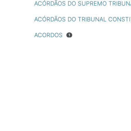
ACÓRDÃOS DO SUPREMO TRIBUNA
ACÓRDÃOS DO TRIBUNAL CONST
ACORDOS
1
ADMINISTRAÇÃO LOCAL
1
ADMINISTRATIVE LAW
9
ADMIRALTY LAW
1
ADVERTISING
1
ADVOGADOS
1
ÁFRICA
1