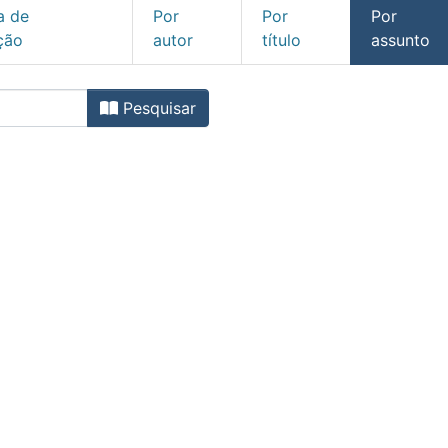
a de
Por
Por
Por
ção
autor
título
assunto
 Faculdade de Direito da Un
Pesquisar