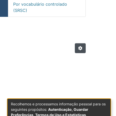
Por vocabulário controlado
(SRSC)
iversidade Lusófona do Port
Recolhemos e processamos informação pessoal para os
seguintes propósitos:
Autenticação, Guardar
Preferências, Termos de Uso e Estatísticas
.