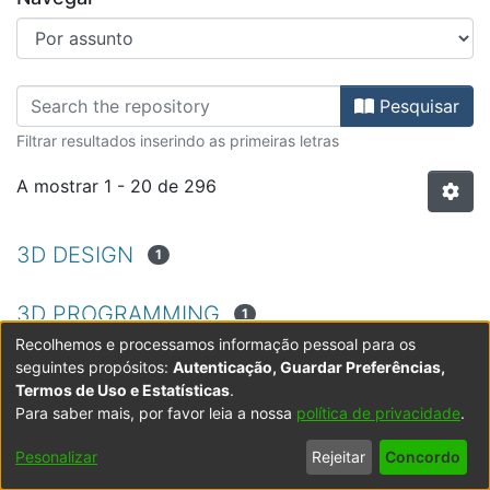
Percorrer FE - Artigos de Revistas
Pesquisar
Filtrar resultados inserindo as primeiras letras
A mostrar
1 - 20 de 296
3D DESIGN
1
3D PROGRAMMING
1
Recolhemos e processamos informação pessoal para os
seguintes propósitos:
Autenticação, Guardar Preferências,
AÇO
1
Termos de Uso e Estatísticas
.
Para saber mais, por favor leia a nossa
política de privacidade
.
AERONAVES NÃO TRIPULADAS
1
Pesonalizar
Rejeitar
Concordo