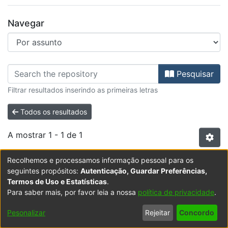
Navegar
Percorrer CB3 - Artigos de Revist
Pesquisar
Filtrar resultados inserindo as primeiras letras
Todos os resultados
A mostrar
1 - 1 de 1
Recolhemos e processamos informação pessoal para os
Item type:
,
Item
seguintes propósitos:
Autenticação, Guardar Preferências,
Lipschitz and Wadge binary games in
Termos de Uso e Estatísticas
.
Para saber mais, por favor leia a nossa
política de privacidade
.
second order arithmetic
(
Elsevier BV
,
2023
)
Cordón-Franco, Andrés
;
Lara-
Pesonalizar
Rejeitar
Concordo
Martín, F. Félix
We present a detailed formalization of Lipschitz and
;
Loureiro, Manuel José Simões
;
FE -