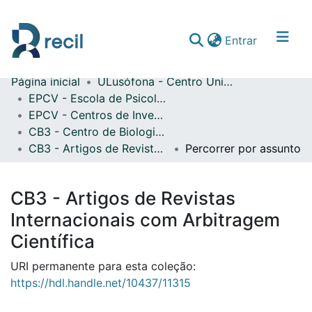
(current)
Entrar
Página inicial
ULusófona - Centro Universitário de Lisboa
Comunidades & Coleções
EPCV - Escola de Psicologia e Ciências da Vida
EPCV - Centros de Investigação
Percorrer repositório
CB3 - Centro de Biologia, Biotecnologia e Biomedicina
CB3 - Artigos de Revistas Internacionais com Arbitragem Científica
Percorrer por assunto
CB3 - Artigos de Revistas
Internacionais com Arbitragem
Científica
URI permanente para esta coleção:
https://hdl.handle.net/10437/11315