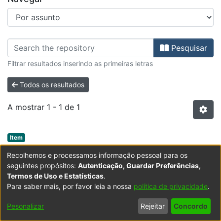
Percorrer FE - Artigos de Revista
Pesquisar
Filtrar resultados inserindo as primeiras letras
Todos os resultados
A mostrar
1 - 1 de 1
Item type:
,
Item
Application of Monte-Carlo Simulation
Recolhemos e processamos informação pessoal para os
towards a better understanding of Bayes'
seguintes propósitos:
Autenticação, Guardar Preferências,
Termos de Uso e Estatísticas
.
Theorem in Engineering education
Para saber mais, por favor leia a nossa
política de privacidade
.
(
Universidade do Porto
,
2022-02-16
)
Assis, Rui
;
Marques, Pedro Carmona
Bayes' Theorem (BT) is treated in probability theory
;
Vidal, Raphaela
;
RCM2+ -
Pesonalizar
Rejeitar
Concordo
Research Centre in Asset Management and System
and statistics. The BT shows how to change the