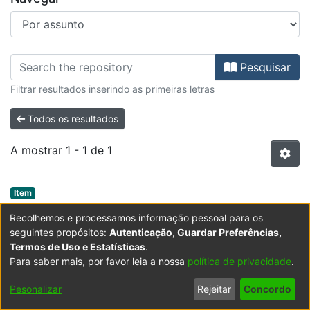
Percorrer FE - Artigos de Revista
Pesquisar
Filtrar resultados inserindo as primeiras letras
Todos os resultados
A mostrar
1 - 1 de 1
Item type:
,
Item
Sustentabilidade e cidadania : um olhar
Recolhemos e processamos informação pessoal para os
sobre estratégias nacionais no convergir
seguintes propósitos:
Autenticação, Guardar Preferências,
Termos de Uso e Estatísticas
.
para uma sociedade mais sustentável
Para saber mais, por favor leia a nossa
política de privacidade
.
(
Edição Centro de Estudos Africanos da Universidade
do Porto (CEAUP) e Fundação Gonçalo da Silveira
Muito se tem trabalhado sobre os conceitos de
Pesonalizar
Rejeitar
Concordo
(FGS)
desenvolvimento sustentável, de sustentabilidade e de
,
2020-12
)
Raposo, Maria Albertina Amantes
;