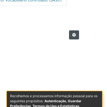
02 (2003) por assunto
Recolhemos e processamos informação pessoal para os
seguintes propósitos:
Autenticação, Guardar
Preferências, Termos de Uso e Estatísticas
.