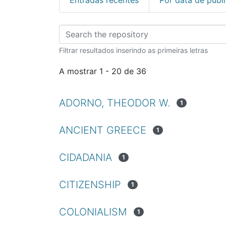
Percorrer Metacrític
Filtrar resultados inserindo as primeiras letras
A mostrar
1 - 20 de 36
ADORNO, THEODOR W.
1
ANCIENT GREECE
1
CIDADANIA
1
CITIZENSHIP
1
COLONIALISM
1