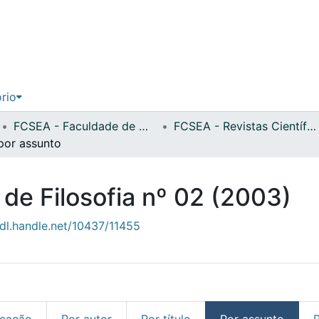
ório
FCSEA - Faculdade de Ciências Sociais, Educação e Administração
FCSEA - Revistas Científicas
por assunto
 de Filosofia nº 02 (2003)
hdl.handle.net/10437/11455
icação
Por autor
Por título
Por assunto