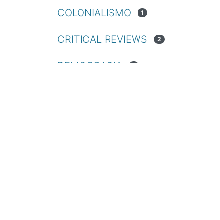
COLONIALISMO
1
CRITICAL REVIEWS
2
DEMOCRACIA
1
DEMOCRACY
1
DIREITOS HUMANOS
1
ESPINOSA, BENTO DE
1
ETHICS
1
ÉTICA
1