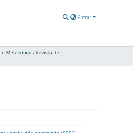
Entrar
Metacrítica : Revista de Filosofia
Por vocabulário controlado (SRSC)