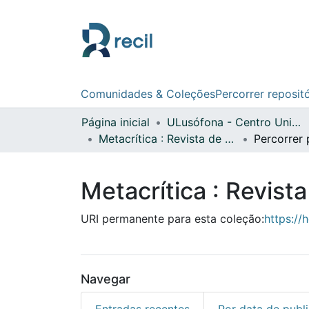
Comunidades & Coleções
Percorrer reposit
Página inicial
ULusófona - Centro Universitário de Lisboa
Metacrítica : Revista de Filosofia nº 02 (2003)
Percorrer 
Metacrítica : Revista
URI permanente para esta coleção:
https://
Navegar
Entradas recentes
Por data de publ