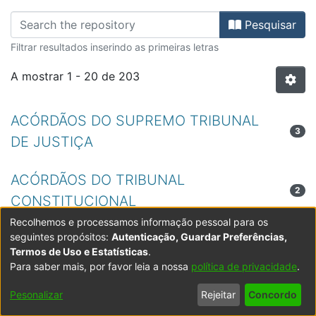
Percorrer FDR - Revistas Científic
Pesquisar
Filtrar resultados inserindo as primeiras letras
A mostrar
1 - 20 de 203
ACÓRDÃOS DO SUPREMO TRIBUNAL
3
DE JUSTIÇA
ACÓRDÃOS DO TRIBUNAL
2
CONSTITUCIONAL
Recolhemos e processamos informação pessoal para os
seguintes propósitos:
Autenticação, Guardar Preferências,
ACORDO TRIPS
1
Termos de Uso e Estatísticas
.
Para saber mais, por favor leia a nossa
política de privacidade
.
ADMINISTRATIVE LAW
1
Pesonalizar
Rejeitar
Concordo
AGREEMENT ON TRADE-RELATED