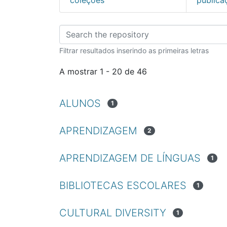
Percorrer Revistas C
Filtrar resultados inserindo as primeiras letras
A mostrar
1 - 20 de 46
ALUNOS
1
APRENDIZAGEM
2
APRENDIZAGEM DE LÍNGUAS
1
BIBLIOTECAS ESCOLARES
1
CULTURAL DIVERSITY
1