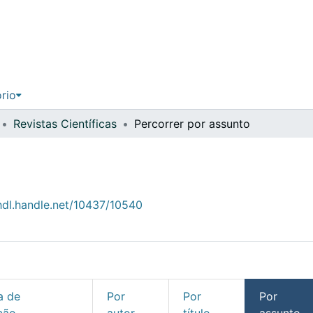
ório
Revistas Científicas
Percorrer por assunto
/hdl.handle.net/10437/10540
a de
Por
Por
Por
ção
autor
título
assunto