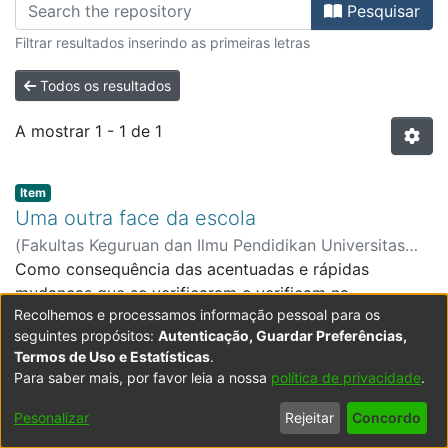
Percorrer Revistas Científicas por
Pesquisar
Filtrar resultados inserindo as primeiras letras
Todos os resultados
A mostrar
1 - 1 de 1
Item type:
,
Item
Uma outra face da escola
(
Fakultas Keguruan dan Ilmu Pendidikan Universitas
Labuhanbatu
Como consequência das acentuadas e rápidas
,
2011
)
Rainho, Paula Cristina Ferreira
;
Centro Universitário Lusófona - Porto
mudanças que se verificaram e verificam na
Recolhemos e processamos informação pessoal para os
sociedade, as escolas contemporâneas tornaram-se
seguintes propósitos:
Autenticação, Guardar Preferências,
instituições que ultrapassaram a função escolar e
Expandir
Termos de Uso e Estatísticas
.
passaram a proporcionar serviços e a assumir funções
Para saber mais, por favor leia a nossa
política de privacidade
.
que têm exigido mudanças a vários níveis. O próprio
Powered by DSpace
Copyright © 2003-2026
LYRASIS
discurso legal sobre a escola passou a ter em
Pesonalizar
Rejeitar
Concordo
crescente consideração o multiculturalismo e a
Configurações
Accessibility
Política de
Termos
Contacte-