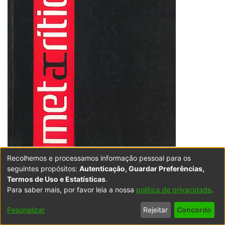
Recolhemos e processamos informação pessoal para os
seguintes propósitos:
Autenticação, Guardar Preferências,
Termos de Uso e Estatísticas
.
URI permanente desta comunidade:
Para saber mais, por favor leia a nossa
política de privacidade
.
https://hdl.handle.net/10437/11453
Pesonalizar
Rejeitar
Concordo