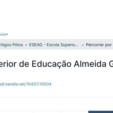
ório
Antigos Pólos
ESEAG - Escola Superior de Educação Almeida Garrett
Percorrer por
rior de Educação Almeida G
/hdl.handle.net/10437/10504