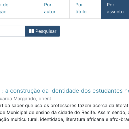
a de
Por
Por
Por
ção
autor
título
assunto
scola Superior de Educaçã
Pesquisar
ira : a construção da identidade dos estudantes 
uarda Margarido, orient.
ida saber que uso os professores fazem acerca da literatur
e Municipal de ensino da cidade do Recife. Assim sendo, a
ão multicultural, identidade, literatura africana e afro-bras
ica da Análise de Discurso (AD) na linha francesa (Orlandi