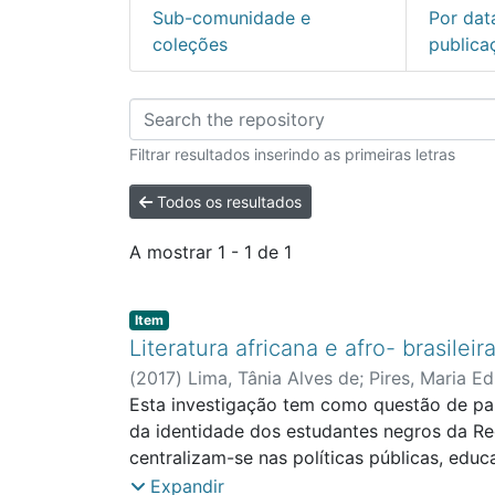
Sub-comunidade e
Por dat
coleções
publica
Percorrer ESEAG - E
Filtrar resultados inserindo as primeiras letras
Todos os resultados
A mostrar
1 - 1 de 1
Item type:
,
Item
Literatura africana e afro- brasile
(
2017
)
Lima, Tânia Alves de
;
Pires, Maria Ed
Esta investigação tem como questão de part
da identidade dos estudantes negros da Red
centralizam-se nas políticas públicas, educaç
privilegiando a abordagem teórico metodológ
Expandir