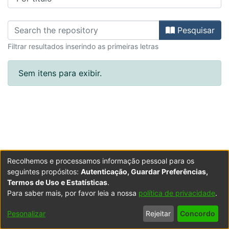
Percorrer COW - Center for Other W
Pesquisar
Filtrar resultados inserindo as primeiras letras
Sem itens para exibir.
Recolhemos e processamos informação pessoal para os
seguintes propósitos:
Autenticação, Guardar Preferências,
Termos de Uso e Estatísticas
.
Para saber mais, por favor leia a nossa
política de privacidade
.
Powered by DSpace
Copyright © 2003-2026
LYRASIS
Configurações
Accessibility
Política de
Termos
Contacte-
Pesonalizar
Rejeitar
Concordo
de Cookies
settings
Privacidade
de Uso
nos