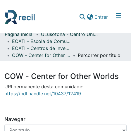
(current)
Entrar
Página inicial
ULusófona - Centro Universitário de Lisboa
Comunidades & Coleções
ECATI - Escola de Comunicação, Arquitetura, Artes e Tecnologias da Informação
ECATI - Centros de Investigação
Percorrer repositório
COW - Center for Other Worlds
Percorrer por título
COW - Center for Other Worlds
URI permanente desta comunidade:
https://hdl.handle.net/10437/12419
Navegar