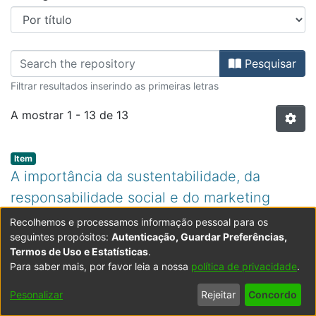
Percorrer Mestrado em Gestão de 
Pesquisar
Filtrar resultados inserindo as primeiras letras
A mostrar
1 - 13 de 13
Item type:
,
Item
A importância da sustentabilidade, da
responsabilidade social e do marketing
social para ontenção de vantagem
Recolhemos e processamos informação pessoal para os
seguintes propósitos:
Autenticação, Guardar Preferências,
competitiva : estudo de unidades hoteleiras
Termos de Uso e Estatísticas
.
pertencentes à cartilha da sustentabilidade
Para saber mais, por favor leia a nossa
política de privacidade
.
dos Açores
Pesonalizar
Rejeitar
Concordo
(
2023
)
Oliveira, Renata Barata de
;
Escola de Ciências