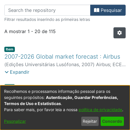
Percorrer ECEO - Revistas Científic
Pesquisar
Filtrar resultados inserindo as primeiras letras
A mostrar
1 - 20 de 115
Item type:
,
Item
2007-2026 Global market forecast : Airbus
(
Edições Universitárias Lusófonas
,
2007
)
Airbus
;
ECEO
¿ School of Economic Sciences and Organizations
Expandir
Item type:
,
Item
Recolhemos e processamos informação pessoal para os
A avaliação dos impactos da formação de
seguintes propósitos:
Autenticação, Guardar Preferências,
utilização da metodologia return on
Termos de Uso e Estatísticas
.
Para saber mais, por favor leia a nossa
política de privacidade
.
investment : uma análise comparada
(
Edições Universitárias Lusófonas
,
2018
)
Reis, Filipa
Pesonalizar
Rejeitar
Concordo
Lopes dos
Este estudo descreve um conjunto de esforços
;
Santos, Neusa
;
Escola de Ciências