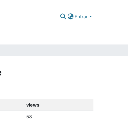
Entrar
e
views
58