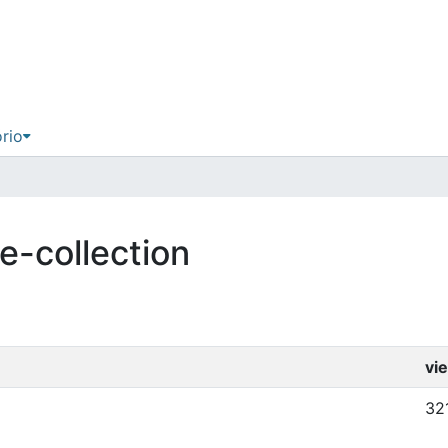
ório
re-collection
vi
32