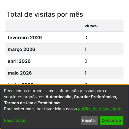
Total de visitas por mês
views
fevereiro 2026
0
março 2026
1
abril 2026
0
maio 2026
1
junho 2026
3
Recolhemos e processamos informação pessoal para os
julho 2026
0
seguintes propósitos:
Autenticação, Guardar Preferências,
Termos de Uso e Estatísticas
.
agosto 2026
0
Para saber mais, por favor leia a nossa
política de privacidade
.
Pesonalizar
Rejeitar
Concordo