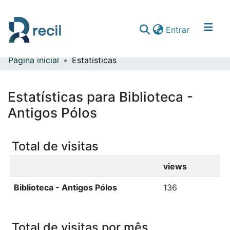
(current)
Entrar
Página inicial
Estatísticas
Comunidades & Coleções
Percorrer repositório
Estatísticas para Biblioteca -
Antigos Pólos
Total de visitas
views
Biblioteca - Antigos Pólos
136
Total de visitas por mês