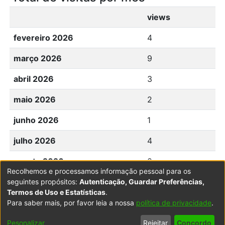
views
fevereiro 2026
4
março 2026
9
abril 2026
3
maio 2026
2
junho 2026
1
julho 2026
4
agosto 2026
0
Recolhemos e processamos informação pessoal para os
seguintes propósitos:
Autenticação, Guardar Preferências,
Termos de Uso e Estatísticas
.
Para saber mais, por favor leia a nossa
política de privacidade
.
Powered by DSpace
Copyright © 2003-2026
LYRASIS
Configurações
Accessibility
Política de
Termos
Contacte-
Pesonalizar
Rejeitar
Concordo