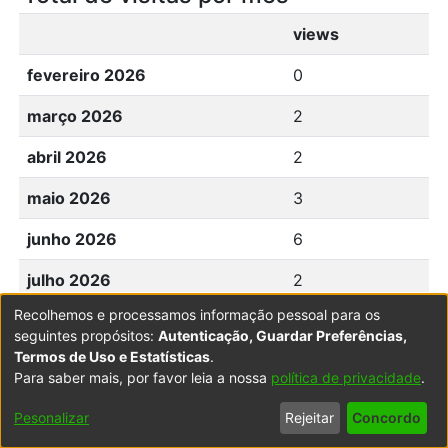
views
fevereiro 2026
0
março 2026
2
abril 2026
2
maio 2026
3
junho 2026
6
julho 2026
2
Recolhemos e processamos informação pessoal para os
agosto 2026
0
seguintes propósitos:
Autenticação, Guardar Preferências,
Termos de Uso e Estatísticas
.
Para saber mais, por favor leia a nossa
política de privacidade
.
Powered by DSpace
Copyright © 2003-2026
LYRASIS
Pesonalizar
Rejeitar
Concordo
Configurações
Accessibility
Política de
Termos
Contacte-