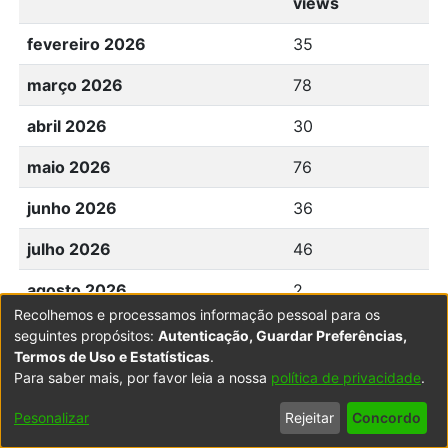
views
fevereiro 2026
35
março 2026
78
abril 2026
30
maio 2026
76
junho 2026
36
julho 2026
46
agosto 2026
2
Recolhemos e processamos informação pessoal para os
seguintes propósitos:
Autenticação, Guardar Preferências,
Termos de Uso e Estatísticas
.
Para saber mais, por favor leia a nossa
política de privacidade
.
Powered by DSpace
Copyright © 2003-2026
LYRASIS
Configurações
Accessibility
Política de
Termos
Contacte-
Pesonalizar
Rejeitar
Concordo
de Cookies
settings
Privacidade
de Uso
nos