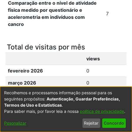
Comparação entre o nível de atividade
física medido por questionário e
7
acelerometria em indivíduos com
cancro
Total de visitas por mês
views
fevereiro 2026
0
março 2026
0
Recolhemos e processamos informação pessoal para os
abril 2026
0
seguintes propósitos:
Autenticação, Guardar Preferências,
Termos de Uso e Estatísticas
.
maio 2026
0
Para saber mais, por favor leia a nossa
política de privacidade
.
junho 2026
0
Pesonalizar
Rejeitar
Concordo
julho 2026
0