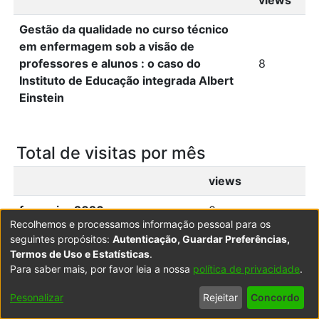
Gestão da qualidade no curso técnico
em enfermagem sob a visão de
professores e alunos : o caso do
8
Instituto de Educação integrada Albert
Einstein
Total de visitas por mês
views
fevereiro 2026
0
Recolhemos e processamos informação pessoal para os
março 2026
0
seguintes propósitos:
Autenticação, Guardar Preferências,
Termos de Uso e Estatísticas
.
abril 2026
1
Para saber mais, por favor leia a nossa
política de privacidade
.
maio 2026
1
Pesonalizar
Rejeitar
Concordo