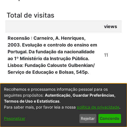
Total de visitas
views
Recensão : Carneiro, A. Henriques,
2003. Evolução e controlo do ensino em
Portugal. Da fundação da nacionalidade
11
ao 1º Ministério da Instrução Pública.
Lisboa: Fundação Calouste Gulbenkian/
Serviço de Educação e Bolsas, 545p.
Recolhemos e processamos informação pessoal para os
Total de visitas por mês
seguintes propósitos:
Autenticação, Guardar Preferências,
Termos de Uso e Estatísticas
.
views
Para saber mais, por favor leia a nossa
política de privacidade
.
fevereiro 2026
0
Pesonalizar
Rejeitar
Concordo