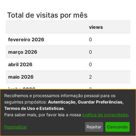
Total de visitas por mês
views
fevereiro 2026
0
março 2026
0
abril 2026
0
maio 2026
2
junho 2026
0
Recolhemos e processamos informação pessoal para os
julho 2026
0
seguintes propósitos:
Autenticação, Guardar Preferências,
Termos de Uso e Estatísticas
.
agosto 2026
0
Para saber mais, por favor leia a nossa
política de privacidade
.
Pesonalizar
Rejeitar
Concordo