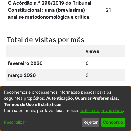
O Acórdão n.º 298/2019 do Tribunal
Constitucional : uma (brevíssima)
21
análise metodonomológica e crítica
Total de visitas por mês
views
fevereiro 2026
0
março 2026
2
abril 2026
1
Recolhemos e processamos informação pessoal para os
seguintes propósitos:
Autenticação, Guardar Preferências,
maio 2026
2
Termos de Uso e Estatísticas
.
Para saber mais, por favor leia a nossa
política de privacidade
.
junho 2026
1
Pesonalizar
Rejeitar
Concordo
julho 2026
7