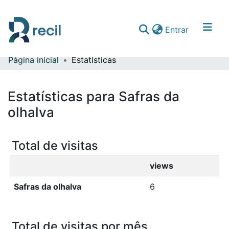
(current)
Entrar
Página inicial
Estatísticas
Comunidades & Coleções
Percorrer repositório
Estatísticas para Safras da
olhalva
Total de visitas
views
Safras da olhalva
6
Total de visitas por mês