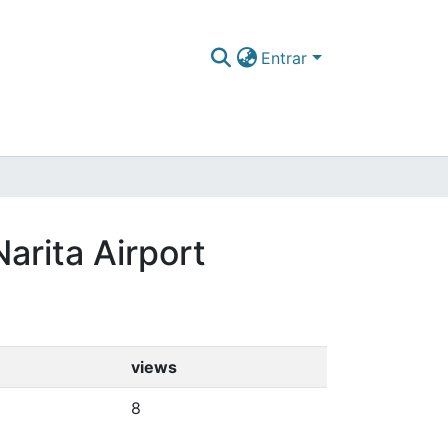
Entrar
Narita Airport
views
8