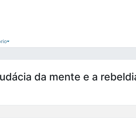
ório
audácia da mente e a rebeldia