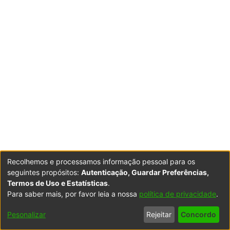
Recolhemos e processamos informação pessoal para os
seguintes propósitos:
Autenticação, Guardar Preferências,
Termos de Uso e Estatísticas
.
Para saber mais, por favor leia a nossa
política de privacidade
.
Powered by DSpace
Copyright © 2003-2026
LYRASIS
Configurações
Accessibility
Política de
Termos
Contacte-
Pesonalizar
Rejeitar
Concordo
de Cookies
settings
Privacidade
de Uso
nos