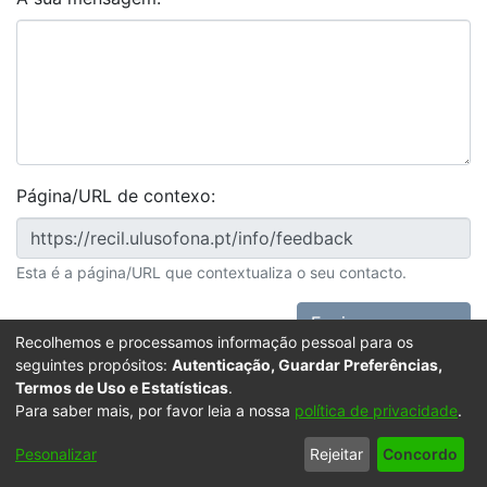
Página/URL de contexo:
Esta é a página/URL que contextualiza o seu contacto.
Enviar mensagem
Recolhemos e processamos informação pessoal para os
seguintes propósitos:
Autenticação, Guardar Preferências,
Termos de Uso e Estatísticas
.
Para saber mais, por favor leia a nossa
política de privacidade
.
Powered by DSpace
Copyright © 2003-2026
LYRASIS
Configurações
Accessibility
Política de
Termos
Contacte-
Pesonalizar
Rejeitar
Concordo
de Cookies
settings
Privacidade
de Uso
nos