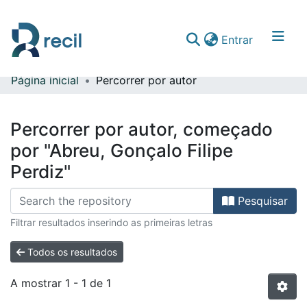
(current)
Entrar
Página inicial
Percorrer por autor
Comunidades & Coleções
Percorrer repositório
Percorrer por autor, começado
por "Abreu, Gonçalo Filipe
Perdiz"
Pesquisar
Filtrar resultados inserindo as primeiras letras
Todos os resultados
A mostrar
1 - 1 de 1