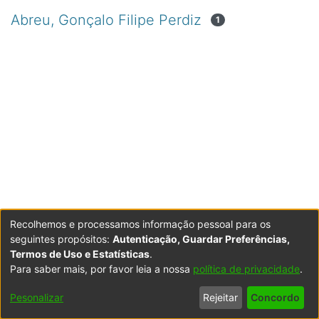
Abreu, Gonçalo Filipe Perdiz
1
Recolhemos e processamos informação pessoal para os
seguintes propósitos:
Autenticação, Guardar Preferências,
Termos de Uso e Estatísticas
.
Para saber mais, por favor leia a nossa
política de privacidade
.
Powered by DSpace
Copyright © 2003-2026
LYRASIS
Configurações
Accessibility
Política de
Termos
Contacte-
Pesonalizar
Rejeitar
Concordo
de Cookies
settings
Privacidade
de Uso
nos