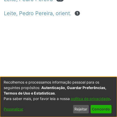
Leite, Pedro Pereira, orient.
1
Recolhemos e processamos informação pessoal para os
seguintes propósitos:
Autenticação, Guardar Preferências,
Termos de Uso e Estatísticas
.
Para saber mais, por favor leia a nossa
política de privacidade
.
Powered by DSpace
Copyright © 2003-2026
LYRASIS
Configurações
Accessibility
Política de
Termos
Contacte-
Pesonalizar
Rejeitar
Concordo
de Cookies
settings
Privacidade
de Uso
nos