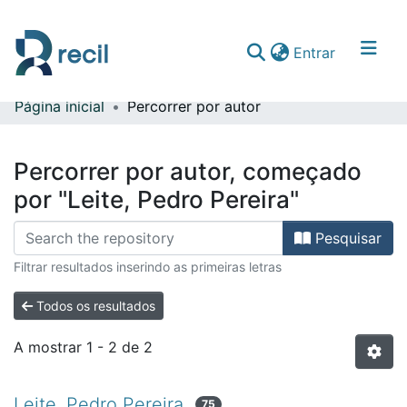
(current)
Entrar
Página inicial
Percorrer por autor
Comunidades & Coleções
Percorrer repositório
Percorrer por autor, começado
por "Leite, Pedro Pereira"
Pesquisar
Filtrar resultados inserindo as primeiras letras
Todos os resultados
A mostrar
1 - 2 de 2
Leite, Pedro Pereira
75