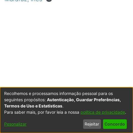
Recolhemos e processamos informação pessoal para os
seguintes propósitos:
Autenticação, Guardar Preferências,
Termos de Uso e Estatísticas
.
Para saber mais, por favor leia a nossa
política de privacidade
.
Powered by DSpace
Copyright © 2003-2026
LYRASIS
Configurações
Accessibility
Política de
Termos
Contacte-
Pesonalizar
Rejeitar
Concordo
de Cookies
settings
Privacidade
de Uso
nos