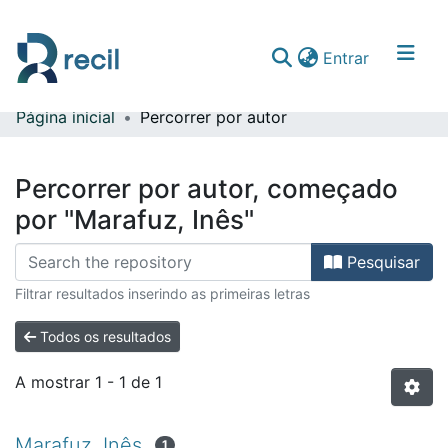
(current)
Entrar
Página inicial
Percorrer por autor
Comunidades & Coleções
Percorrer repositório
Percorrer por autor, começado
por "Marafuz, Inês"
Pesquisar
Filtrar resultados inserindo as primeiras letras
Todos os resultados
A mostrar
1 - 1 de 1
Marafuz, Inês
1